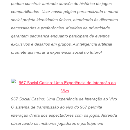
podem construir amizade através do histórico de jogos
compartilhados. Usar nossa página personalizada e mural
social projeta identidades únicas, atendendo às diferentes
necessidades e preferências. Medidas de privacidade
garantem segurança enquanto participam de eventos
exclusivos e desafios em grupos. A inteligência artificial
promete aprimorar a experiência social no futuro!
967 Social Casino: Uma Experiência de Interação ao Vivo
O sistema de transmissão ao vivo do 967 permite
interação direta dos espectadores com os jogos. Aprenda
observando os melhores jogadores e participe em