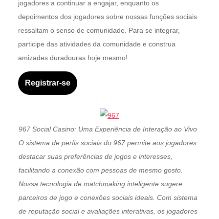
jogadores a continuar a engajar, enquanto os
depoimentos dos jogadores sobre nossas funções sociais
ressaltam o senso de comunidade. Para se integrar,
participe das atividades da comunidade e construa
amizades duradouras hoje mesmo!
Registrar-se
967 Social Casino: Uma Experiência de Interação ao Vivo
O sistema de perfis sociais do 967 permite aos jogadores
destacar suas preferências de jogos e interesses,
facilitando a conexão com pessoas de mesmo gosto.
Nossa tecnologia de matchmaking inteligente sugere
parceiros de jogo e conexões sociais ideais. Com sistema
de reputação social e avaliações interativas, os jogadores