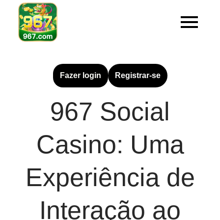
Skip
to
Cadastre-se na 967 e aproveite um bônus de
content
100% no primeiro depósito, até R$8.100. Jogue
mais de 4.000 jogos, incluindo slots populares,
jogos de mesa e apostas esportivas. Plataforma
segura, pagamentos rápidos e suporte 24/7.
Fazer login
Registrar-se
967 Social
Casino: Uma
Experiência de
Interação ao